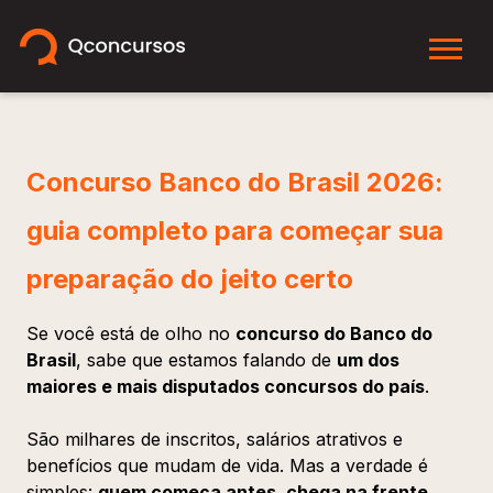
Concurso Banco do Brasil 2026:
guia completo para começar sua
preparação do jeito certo
Se você está de olho no
concurso do Banco do
Brasil
, sabe que estamos falando de
um dos
maiores e mais disputados concursos do país
.
São milhares de inscritos, salários atrativos e
benefícios que mudam de vida. Mas a verdade é
simples:
quem começa antes, chega na frente
.