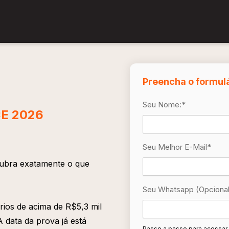
Preencha o formulá
Seu Nome:
*
 CE 2026
Seu Melhor E-Mail
*
cubra exatamente o que
Seu Whatsapp (opcional
ários de acima de R$5,3 mil
 data da prova já está
Passo a passo para acessar