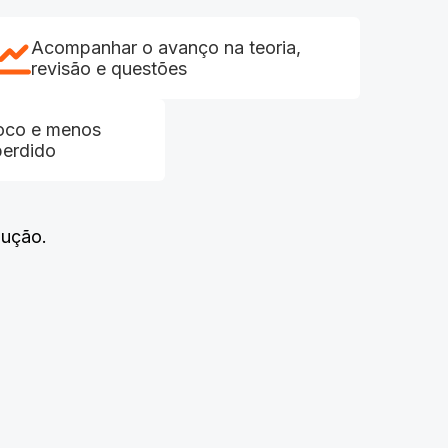
Acompanhar o avanço na teoria,
revisão e questões
foco e menos
perdido
lução.