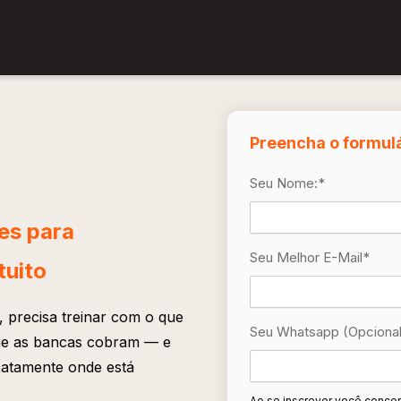
Preencha o formulá
Seu Nome:
*
es para
Seu Melhor E-Mail
*
tuito
 precisa treinar com o que
Seu Whatsapp (opcional
 que as bancas cobram — e
atamente onde está
Ao se inscrever você concor